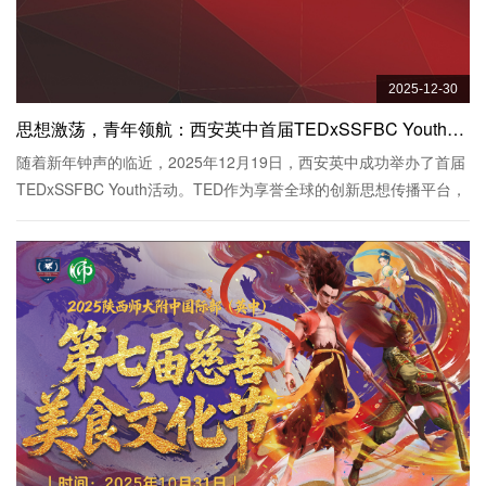
2025-12-30
思想激荡，青年领航：西安英中首届TEDxSSFBC Youth活动圆满落幕 ——以“挑战”回应时代，南北青年共织思想图谱
随着新年钟声的临近，2025年12月19日，西安英中成功举办了首届
TEDxSSFBC Youth活动。TED作为享誉全球的创新思想传播平台，
此次活动是经TED官方正式授权、面向中学生的英文演讲盛会。我
校亦十分荣幸成为今年西北地区唯一获得...