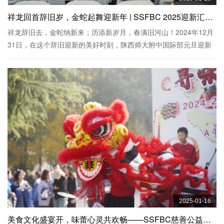
祥龙回首辞旧岁，金蛇起舞迎新年 | SSFBC 2025迎新汇演圆满落幕
祥龙辞旧去，金蛇纳新来；历添新岁月，春满旧河山！2024年12月
31日，在这个辞旧迎新的美好时刻，陕西师大附中国际部元旦迎新
汇演如约而至！活动现场星光熠熠，欢声笑语不断，为全体师生及
家长带来了一场视听盛宴。
2025-01-16
美食文化盛宴开，味蕾心灵共欢畅——SSFBC慈善公益美食节隆重举行