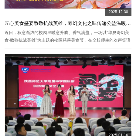
2025-12-30
匠心美食盛宴致敬抗战英雄，奇幻文化之味传递公益温暖 ——2025英中第七届慈善美食文化节圆满落幕
近日，秋意渐浓的校园里暖意升腾、香气满盈，一场以“华夏奇幻美
食·致敬抗战英雄”为主题的校园慈善美食节，在全校师生的欢声笑语
中圆满落幕。本次活动由学生会与政教老师精心策划，打破传统校
园活动模式，以中华神话传说与历史传奇故事为核心灵感，...
2025-01-16